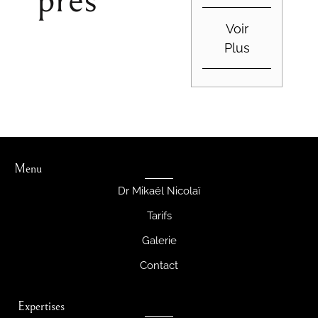
botulique
Voir
Plus
Menu
Dr Mikaël Nicolaï
Tarifs
Galerie
Contact
Expertises