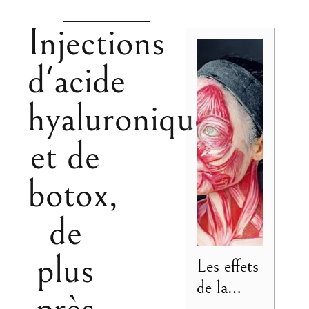
Injections
d'acide
hyaluronique
et de
botox,
de
plus
Les effets
de la
près
toxine