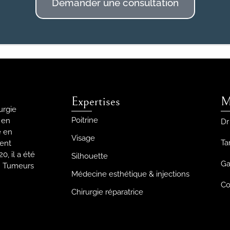
Demander une consultation
Expertises
M
urgie
Poitrine
t en
Dr
e en
Visage
Tar
ment
, il a été
Silhouette
Ga
 « Tumeurs
Médecine esthétique & injections
Co
Chirurgie réparatrice