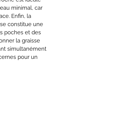
peau minimal, car
ce. Enfin, la
sse constitue une
es poches et des
onner la graisse
tant simultanément
 cernes pour un