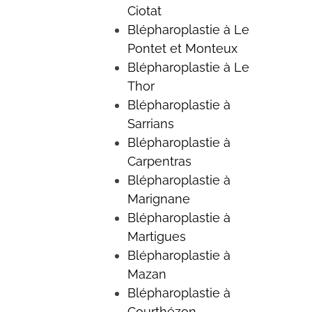
Ciotat
Blépharoplastie à Le
Pontet et Monteux
Blépharoplastie à Le
Thor
Blépharoplastie à
Sarrians
Blépharoplastie à
Carpentras
Blépharoplastie à
Marignane
Blépharoplastie à
Martigues
Blépharoplastie à
Mazan
Blépharoplastie à
Courthézon