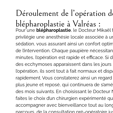
Déroulement de l’opération d
blépharoplastie à Valréas :
Pour une
blépharoplastie
, le Docteur Mikaël 
privilégie une anesthésie locale associée à u
sédation, vous assurant ainsi un confort optim
de l’intervention. Chaque paupière nécessitan
minutes, l’opération est rapide et efficace. S
des ecchymoses apparaissent dans les jours 
l’opération, ils sont tout à fait normaux et dis
rapidement. Vous constaterez ainsi un regard
plus jeune et reposé, qui continuera de s’amé
des mois suivants. En choisissant le Docteur 
faites le choix d’un chirurgien expérimenté q
accompagner avec bienveillance tout au lon
parcours, de la consultation pré-opératoire ju