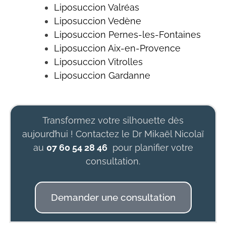
Liposuccion Valréas
Liposuccion Vedène
Liposuccion
Pernes-les-Fontaines
Liposuccion Aix-en-Provence
Liposuccion
Vitrolles
Liposuccion
Gardanne
Transformez votre silhouette dès
aujourd’hui ! Contactez le Dr Mikaël Nicolaï
au
07 60 54 28 46
pour planifier votre
consultation.
Demander une consultation