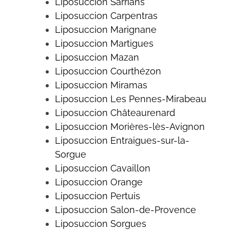
Liposuccion
Sarrians
Liposuccion
Carpentras
Liposuccion Marignane
Liposuccion Martigues
Liposuccion Mazan
Liposuccion
Courthézon
Liposuccion Miramas
Liposuccion
Les Pennes-Mirabeau
Liposuccion
Châteaurenard
Liposuccion Morières-lès-Avignon
Liposuccion
Entraigues-sur-la-
Sorgue
Liposuccion
Cavaillon
Liposuccion Orange
Liposuccion
Pertuis
Liposuccion Salon-de-Provence
Liposuccion Sorgues